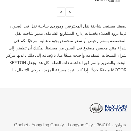
>
<
بصفتنا مصنعي شاحنة نقل المحترفين وموردي شاحنة نقل في الصين ،
فإننا نزود العملاء بخدمات إدارة المشاريع الشاملة. تتميز شاحنة نقل
المخصصة بسعر رخيص أو سعر منخفض بجودة عالية. مرحبًا بكم في
شراء منتج مخفض مصنوع في الصين من مصنعنا. يمكنك أن تطمئن إلى
شراء المنتجات المتقدمة وأحدث مبيعًا منا. بالإضافة إلى ذلك ، لديها مركز
البحث والتطوير والمرافق الداعمة ذات الصلة. كل هذا يجعل KEYTON
MOTOR مصنعًا حديثًا. إذا كنت تريد معرفة المزيد ، يرجى الاتصال بنا.
عنوان: Gaobei ، Yongding County ، Longyan City ، 364101 ،