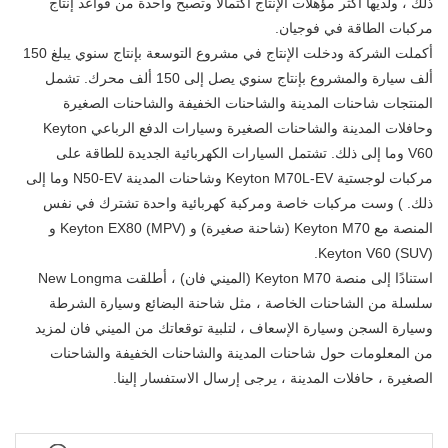
ذلك ، ولديها أكثر مؤهلات الإنتاج اكتمالًا وتصبح واحدة من قواعد إنتاج
مركبات الطاقة في فوجيان.
أكملت الشركة ودخلت الإنتاج في مشروع التوسعة بإنتاج سنوي يبلغ 150
ألف سيارة والمشروع بإنتاج سنوي يصل إلى 150 ألف محرك. تشمل
المنتجات شاحنات المدينة والشاحنات الخفيفة والشاحنات الصغيرة
وحافلات المدينة والشاحنات الصغيرة وسيارات الدفع الرباعي Keyton
V60 وما إلى ذلك. تشتمل السيارات الكهربائية الجديدة للطاقة على
مركبات لوجستية Keyton M70L-EV وشاحنات المدينة N50-EV وما إلى
ذلك. ) وست مركبات خاصة ومركبة كهربائية واحدة تشترك في نفس
المنصة مع Keyton M70 (شاحنة صغيرة) و Keyton EX80 (MPV) و
Keyton V60 (SUV).
استنادًا إلى منصة Keyton M70 (الميني فان) ، أطلقت New Longma
سلسلة من الشاحنات الخاصة ، مثل شاحنة البضائع وسيارة الشرطة
وسيارة السجن وسيارة الإسعاف ، لتلبية توقعاتك من الميني فان لمزيد
من المعلومات حول شاحنات المدينة والشاحنات الخفيفة والشاحنات
الصغيرة ، حافلات المدينة ، يرجى إرسال الاستفسار إلينا.