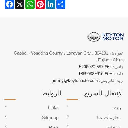
acebook
WhatsApp
X
Pinterest
LinkedIn
Share
عنوان: Gaobei ، Yongding County ، Longyan City ، 364101 ،
Fujian ، China.
هاتف:
+86-597-5208020
هاتف:
+86-18650889616
بريد إلكتروني:
jimmy@keytonauto.com
الإنتقال السريع
الروابط
بيت
Links
معلومات عنا
Sitemap
منتجات
RSS