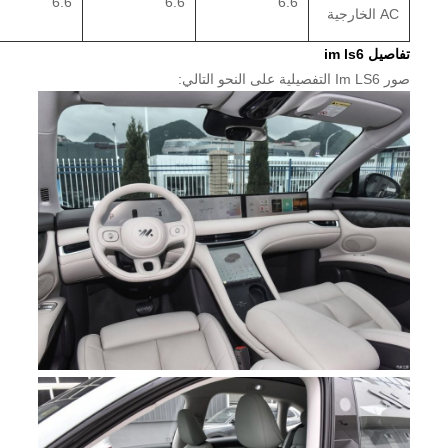
6.6
6.6
6.6
AC الخارجية
تفاصيل im ls6
صور Im LS6 التفصيلية على النحو التالي: