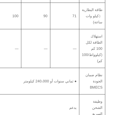
طاقة البطارية
（كيلو وات
71
90
100
ساعة)
استهلاك
الطاقة لكل
100 كم
—
—
—
(كيلوواط/100
كم)
نظام ضمان
الجودة
● ثماني سنوات أو 240،000 كيلومتر
BMECS
وظيفة
الشحن
يدعم
السريع