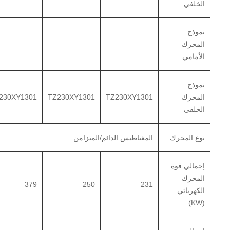
الخلفي
نموذج
المحرك
—
—
—
الأمامي
نموذج
المحرك
TZ230XY1301
TZ230XY1301
230XY1301
الخلفي
نوع المحرك
المغناطيس الدائم/المتزامن
إجمالي قوة
المحرك
379
250
231
الكهربائي
(KW)