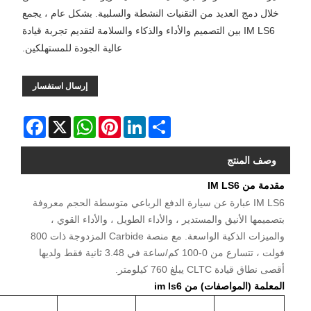
خلال دمج العديد من التقنيات النشطة والسلبية. بشكل عام ، يجمع
IM LS6 بين التصميم والأداء والذكاء والسلامة لتقديم تجربة قيادة
عالية الجودة للمستهلكين.
إرسال استفسار
Facebook
WhatsApp
X
Pinterest
LinkedIn
Share
وصف المنتج
مقدمة من IM LS6
IM LS6 عبارة عن سيارة الدفع الرباعي متوسطة الحجم معروفة
بتصميمها الأنيق والمستدير ، والأداء الطويل ، والأداء القوي ،
والميزات الذكية الواسعة. مع منصة Carbide المزدوجة ذات 800
فولت ، تتسارع من 0-100 كم/ساعة في 3.48 ثانية فقط ولديها
أقصى نطاق قيادة CLTC يبلغ 760 كيلومتر.
المعلمة (المواصفات) من im ls6