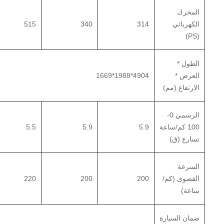
المحرك
الكهربائي
314
340
515
(PS)
الطول *
العرض *
4904*1988*1669
الارتفاع (مم)
الرسمي 0-
100 كم/ساعة
5.9
5.9
5.5
تسارع (ق)
السرعة
القصوى (كم/
200
200
220
ساعة)
ضمان السيارة