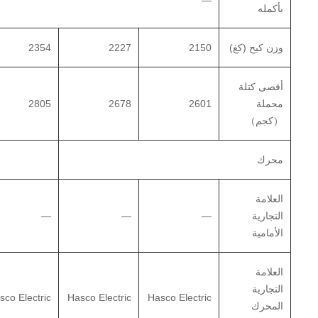
—
بأكمله
وزن كبح (كغ)
2150
2227
2354
أقصى كتلة
محملة
2601
2678
2805
（كجم）
محرك
العلامة
التجارية
—
—
—
الأمامية
العلامة
التجارية
sco Electric
Hasco Electric
Hasco Electric
المحرك