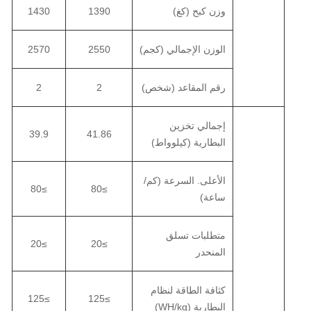
وزن كبح (كغ)
1390
1430
الوزن الإجمالي (كجم)
2550
2570
رقم المقاعد (شخص)
2
2
إجمالي تخزين
39.9
41.86
البطارية (كيلوواط)
الأعلى. السرعة (كم/
≥80
≥80
ساعة)
متطلبات تسلق
≥20
≥20
المنحدر
كثافة الطاقة لنظام
≥125
≥125
البطارية (WH/kg)