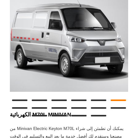
M70L MINIVAN الكهربائية
يمكنك أن تطمئن إلى شراء Minivan Electric Keyton M70L من
مصنعنا وسنقدم لك أفضل خدمة ما بعد البيع والتسليم في الوقت