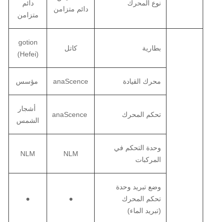
نوع المحرك
دائم
دائم متزامن
متزامن
gotion
بطارية
كاتل
(Hefei)
محرك القيادة
anaScence
مؤسس
أشجار
تحكم المحرك
anaScence
الشمس
وحدة التحكم في
NLM
NLM
المركبات
وضع تبريد وحدة
تحكم المحرك
●
●
(تبريد الماء)