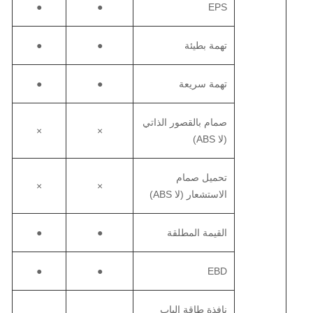
●
●
EPS
تهمة بطيئة
●
●
تهمة سريعة
●
●
صمام بالقصور الذاتي
×
×
(لا ABS)
تحميل صمام
×
×
الاستشعار (لا ABS)
القيمة المطلقة
●
●
●
●
EBD
نافذة طاقة الباب