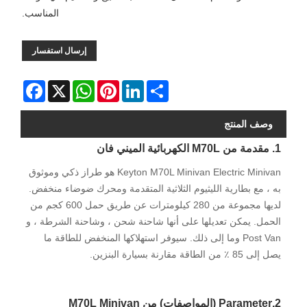
المناسب.
إرسال استفسار
Facebook
WhatsApp
X
Pinterest
LinkedIn
Share
وصف المنتج
1. مقدمة من M70L الكهربائية الميني فان
Keyton M70L Minivan Electric Minivan هو طراز ذكي وموثوق
به ، مع بطارية الليثيوم الثلاثية المتقدمة ومحرك ضوضاء منخفض.
لديها مجموعة من 280 كيلومترات عن طريق حمل 600 كجم من
الحمل. يمكن تعديلها على أنها شاحنة شحن ، وشاحنة الشرطة ، و
Post Van وما إلى ذلك. سيوفر استهلاكها المنخفض للطاقة ما
يصل إلى 85 ٪ من الطاقة مقارنة بسيارة البنزين.
2.Parameter (المواصفات) من M70L Minivan