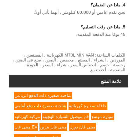
4. ماذا عن الضمان؟
نحن نقدم عامين أو 60،000 كيلومتر ، أيهما يأتي أولاً.
5. ماذا عن وقت التسليم؟
45 يومًا منذ الدفعة المقدمة.
الكلمات الساخنة: M70L MINIVAN الكهربائية ، المصنعين ،
الموردين ، الشراء ، المصنع ، مخصص ، الصين ، صنع في الصين ،
رخيصة ، خصم ، انخفاض السعر ، شراء ، السعر ، الجودة ،
المتقدمة ، أحدث بيع
علامة المنتج
شاحنة صغيرة ذات الدفع الرباعي
حافلة صغيرة كهربائية
شاحنة صغيرة ذات دفع أمامي
سيارة موسع
قم بتوصيل السيارة الهجينة
مركبة كهربائية
ميني فان ديزل
ميني فان بنزين
EV ميني فان