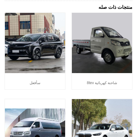
منتجات ذات صله
شاحنة كهربائية 8tev
سأفعل