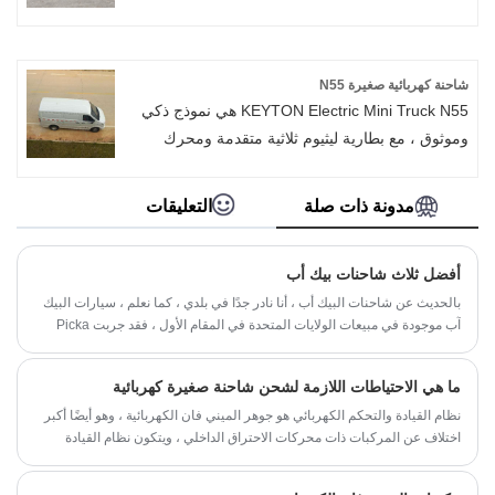
التالي ، والسلامة من الدرجة الأولى-يعيد تعريف
الفاخر مع التكنولوجيا المتطورة ، مما يضمن ركوبًا
Aion Y القيمة على أنها "الملاذ التقني النهائي في
رائعًا وممتعًا لجميع الركاب. باعتبارها واحدة من أكثر
قطاع 100000 يوان".
مركبات الطاقة الجديدة المتوقعة في السوق ،
شاحنة كهربائية صغيرة N55
اكتسبت Sky EV01 إشادة قوية لعمليتها الاستثنائية
KEYTON Electric Mini Truck N55 هي نموذج ذكي
والقيمة المتميزة والأداء الصديق للبيئة-مما يجعلها
وموثوق ، مع بطارية ليثيوم ثلاثية متقدمة ومحرك
خيارًا مقنعًا للسائقين الحديثين.
منخفض الضوضاء. يمكن تعديلها كشاحنة بضائع ،
شاحنة شرطة ، شاحنة بريد وما إلى ذلك. سيوفر
مدونة ذات صلة
التعليقات
استهلاكها المنخفض للطاقة ما يصل إلى 85٪ من
الطاقة مقارنةً بسيارة تعمل بالبنزين.
أفضل ثلاث شاحنات بيك أب
بالحديث عن شاحنات البيك أب ، أنا نادر جدًا في بلدي ، كما نعلم ، سيارات البيك
آب موجودة في مبيعات الولايات المتحدة في المقام الأول ، فقد جربت Picka
مؤخرًا أربع مقاطعات في الصين ، ورؤية اليوم القادم للبيك اب.
ما هي الاحتياطات اللازمة لشحن شاحنة صغيرة كهربائية
نظام القيادة والتحكم الكهربائي هو جوهر الميني فان الكهربائية ، وهو أيضًا أكبر
اختلاف عن المركبات ذات محركات الاحتراق الداخلي ، ويتكون نظام القيادة
والتحكم الكهربائي من محرك محرك ، ومصدر طاقة ، وجهاز للتحكم في السرعة
المحرك.