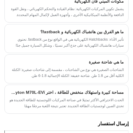
مكونات الميني فان الكهربائية
يشمل تكوين المركبات الكهربائية: نظام القيادة والتحكم الكهربائي ، ونقل القوة
الدافعة والأنظمة الميكانيكية الأخرى ، وأجهزة العمل لإكمال المهام المحددة.
نظام القيادة والتحكم الكهربائي هو جوهر المركبات الكهربائية ، وهو أيضًا أكبر
اختلاف عن المركبات ذات محركات الاحتراق الداخلي. يتكون نظام القيادة
ما هو الفرق بين هاتشباك الكهربائية و fastback؟
والتحكم الكهربائي من محرك دفع ومصدر طاقة وجهاز تحكم في سرعة المحرك.
الأجهزة الأخرى للمركبات الكهربائية هي في الأساس نفس الأجهزة الخاصة
تأثير الأداء: Hatchbacks الكهربائية هي في الواقع نوع من fastback. تحتوي
بمركبات محرك الاحتراق الداخلي.
سيارات هاتشباك الكهربائية على جذع أكبر نسبيًا ، وشكل السيارة جميل جدًا
أيضًا. يحتوي هذا النوع من السيارات عمومًا على غطاء الجذع بالكامل وزجاج
النافذة الخلفية المدمجة. معظم السيارات في الحياة مثل هذا ، مثل عربات
ما هي شاحنة صغيرة
المحطة وسيارات الدفع الرباعي.
الشاحنات الصغيرة هي نوع من الشاحنات ، مقسمة إلى شاحنات صغيرة: الكتلة
الكلية أقل من 1.8 طن. شاحنة خفيفة: الكتلة الإجمالية 1.8-6 طن.
مساحة كبيرة واستهلاك منخفض للطاقة ، اختر Keyton M70L-EVï¼
الحدث الاحترافي الأكثر تمثيلا في صناعة المركبات اللوجستية للطاقة الجديدة هو
تحدي الصين لوجستيات الطاقة الجديدة. تعتبر نتيجة اللعبة مرجعًا مهمًا
لمستخدمي الخدمات اللوجستية وأصحاب الصناعة لاختيار السيارات وشراء
السيارات.
إرسال استفسار