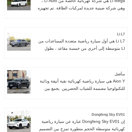
Li Mega هي شركة كهربائية خالصة من Li Auto ،
وهي شركة صينية جديدة لمركبات الطاقة. تم تجهيزه
ببطارية Kirin 5C التي تم تطويرها بالتعاون مع CATL
، والتي لديها قدرة شحن سريعة تبلغ 12 دقيقة
ومجموعة من 500 كيلومتر ، ومجموعة من 710 كم
Li L7
في ظل ظروف CLTC.
Li L7 هي أول سيارة رياضية متعددة المساعدات من
LI متوسطة إلى أخرى من خمسة مقاعد ، بطول
جسم 5050 مم ، وعرض 1995 مم ، وارتفاع 1750
مم ، وقاعدة عجلات تبلغ 3005 ملم. يتبنى LI L7
نظام كهربائي جديد مدته رباعي العجلات من LI ، مع
سأفعل
نطاق شامل لـ CLTC يبلغ 1،315 كيلومترًا ومدى
Aion Y هي سيارة رياضية كهربائية نقية أنيقة وذاتية
شامل لـ WLTC يبلغ 1100 كيلومتر. يأتي LI L7 أيضًا
للتكنولوجيا مصممة للشباب الحضريين. يجمع بين
مع تعليق الهواء السحري المثالي للسجادة السحرية
الابتكار المتطرف مع النداء الشباب ، وهو يبرز كأول
الذي يستخدم نظام التحكم في تعليق الهواء الذكي
نموذج يتميز بنظام بطارية آمن للغاية ، وتصميم "Sky
المتطور ذاتيًا.
City" التحويلي ، وصالة ترفيهية ذكية غامرة. التوافق
Dongfeng Sky EV01
تمامًا مع أولويات Gen-جماليات Seleek ،
إن Dongfeng Sky EV01 عبارة عن سيارة رياضية
والتصميمات الداخلية الفسيحة ، والاتصال من الجيل
كهربائية متوسطة الحجم متطورة تمزج بين التصميم