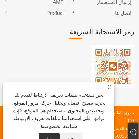
إرسال الاستفسار
AMP
اتصل بنا
Product
رمز الاستجابة السريعة
X
نحن نستخدم ملفات تعريف الارتباط لنقدم لك
تجربة تصفح أفضل، وتحليل حركة مرور الموقع،
وتخصيص المحتوى. باستخدام هذا الموقع، فإنك
حقوق الطبع والنشر © 2020 Fujian Newlongma Automotive Co. ،
توافق على استخدامنا لملفات تعريف الارتباط.
Ltd.
سياسة الخصوصية
موقع الدعم الفني للموقع ： Quanzhou Tianyu Network Technology
Co. ، Ltd. Robin.zhang 18060016339
يرفض
يقبل