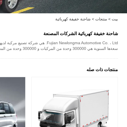
بيت
>
منتجات
>
شاحنة خفيفة كهربائية
شاحنة خفيفة كهربائية الشركات المصنعة
سعةها السنوية هي 300000 وحدة من المركبات و 300000 وحدة من المحركات. بالإضافة إلى ذلك ، يحتوي على مركز للبحث والتطوير ومرافق دعم ذات صلة. كل هذه تجعل Keyton Motor كمصنع حديث.
منتجات ذات صله