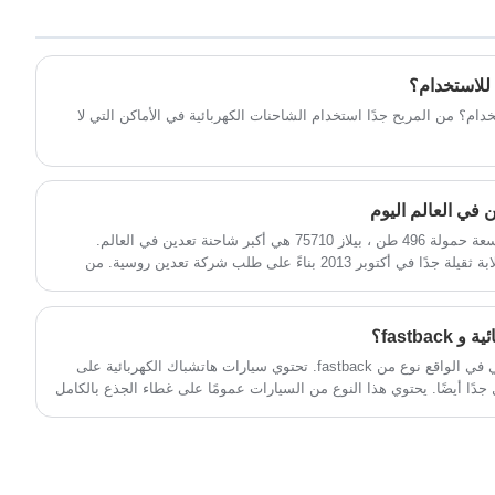
القيادة المستقلة تضمن رحلة ذكية سلسة. يتم
إعطاء الأولوية للسلامة من خلال أنظمة حماية
البطارية المحسنة للقيادة الآمنة.
 للاستخدام؟
خدام؟ من المريح جدًا استخدام الشاحنات الكهربائية في الأماكن التي لا
 في العالم اليوم
المركز الأول بيلاز 75710 ، بيلاروسيا بسعة حمولة 496 طن ، بيلاز 75710 هي أكبر شاحنة تعدين في العالم.
أطلقت بيلاروسيا البيلاروسية شاحنة قلابة ثقيلة جدًا في أكتوبر 2013 بناءً على طلب شركة تعدين روسية. من
المقرر طرح شاحنة Belaz 75710 للبيع في عام 2014. يبلغ طول الشاحنة 20.6 مترًا وارتفاعها 8.26 مترًا وعرضها
9.87 مترًا. الوزن الفارغ للمركبة 360 طن. يحتوي Belaz 75710 على ثمانية إطارات تعمل بالهواء المضغوط
كبيرة الحجم من طراز ميشلان واثنين من محركات الديزل ذات الشحن التوربيني 16 أسطوانة. يبلغ انتاج الطاقة
fastba؟
خدم السيارة ناقل حركة كهروميكانيكي مدفوعًا بالتيار المتردد. تبلغ سرعة الشاحنة
تأثير الأداء: Hatchbacks الكهربائية هي في الواقع نوع من fastback. تحتوي سيارات هاتشباك الكهربائية على
جدًا أيضًا. يحتوي هذا النوع من السيارات عمومًا على غطاء الجذع بالكامل
 السيارات في الحياة مثل هذا ، مثل عربات المحطة وسيارات الدفع