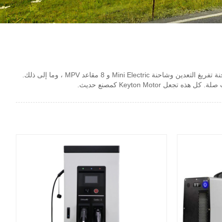
Fujian Newlongma Automotive Co. ، Ltd. هي شركة تصنيع مركبة لديها تراخيص الإنتاج الأكثر اكتمالا في مقاطعة فوجيان. تشمل منتجاتنا الرئيسية شاحنة تفريغ التعدين وشاحنة Mini Electric و 8 مقاعد MPV ، وما إلى ذلك.