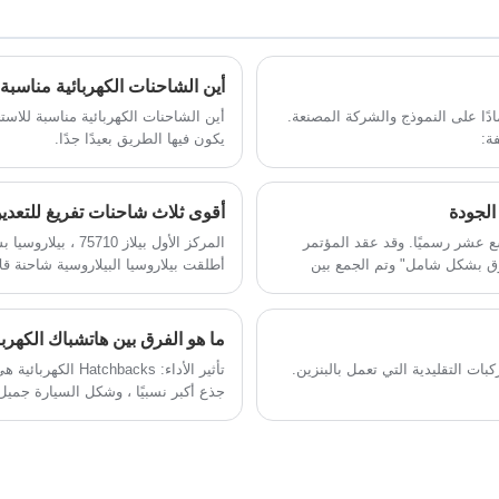
والأسعار المنخفضة ومساحة التحميل العملية هي
الأدوات الحادة لرجال الأعمال لبدء أعمالهم الخاصة
وتحقيق ربح.
أين الشاحنات الكهربائية مناسبة
دًا على النموذج والشركة المصنعة.
أين الشاحنات الكهربائية مناسبة للاست
ة:
يكون فيها الطريق بعيدًا جدًا.
أقوى ثلاث شاحنات تفريغ للتعدين
اسع عشر رسميًا. وقد عقد المؤتمر
تفوق بشكل شامل" وتم الجمع بين
ما هو الفرق بين هاتشباك الكهربائية و ck
لكل محرك 2300 حصان. تست
ات التقليدية التي تعمل بالبنزين.
القصوى 64 كم / ساعة ، ولديها القدرة على نقل 496 طنًا من الحمولة الصافية.
جذع أكبر نسبيًا ، وشكل السيارة جميل 
وزجاج النافذة الخلفية المدمجة. معظم
الرباعي.