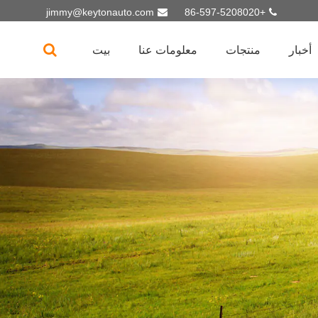
jimmy@keytonauto.com
+86-597-5208020
أخبار
منتجات
معلومات عنا
بيت