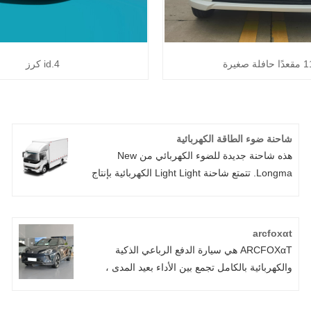
دًا حافلة صغيرة
id.4 كرز
شاحنة ضوء الطاقة الكهربائية
هذه شاحنة جديدة للضوء الكهربائي من New
Longma. تتمتع شاحنة Light Light الكهربائية بإنتاج
طاقة جيد جدًا سواء كان القيادة بسرعة منخفضة أو
تسلق تل. طول وعرض وارتفاع السيارة هو 7995 ×
2350 × 3400 مم على التوالي ، وتصل قاعدة
arcfoxαt
العجلات إلى 4500 مم ، مما قد يضمن الوصول
ARCFOXαT هي سيارة الدفع الرباعي الذكية
المجاني في ظروف الطرق المختلفة ، وليس كبيرة
والكهربائية بالكامل تجمع بين الأداء بعيد المدى ،
جدًا ومحدودة حسب الارتفاع ، كما تمنح المالك
وتكنولوجيا القيادة الذاتي المتطورة ، ومزيج سلس
إمكانية أكبر للتحميل . الهيكل الميكانيكي البسيط ،
من التكنولوجيا والرفاهية.