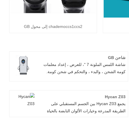
chademoccs1ccs2 إلى محول GB
شاحن GB
شاشة اللمس الملونة 7 "، للعرض ، إعداد معلمات
كومة الشحن ، والبدء ، والتحكم في شحن كومة.
شحن الحالة في الوقت الفعلي عرض الحالة: S0C ،
شحن الجهد ، شحن التيار ، الجهد المطلوب ، التيار
المطلوب ، الوقت المتبقي ، معلومات البطارية الخ.
Hycan Z03
يجمع Hycan Z03 بين الجسم المستقبلي على
الطريقة المدرعة وخيارات الألوان النابضة بالحياة
والتكنولوجيا الذكية. توفر بطاريةها بعيدة المدى أداءً
قوياً ، في حين أن ميزات الترفيه المدمجة وميزات