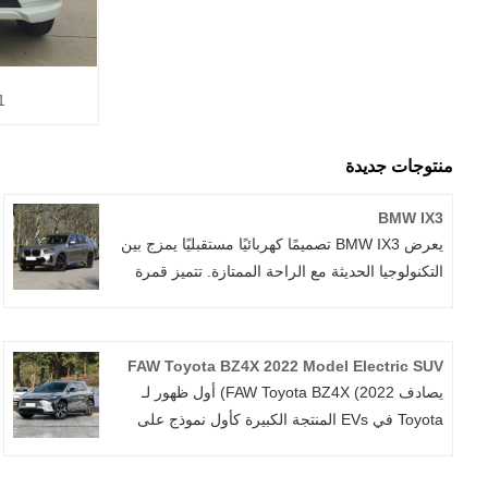
11 مقع
منتوجات جديدة
BMW IX3
يعرض BMW IX3 تصميمًا كهربائيًا مستقبليًا يمزج بين
التكنولوجيا الحديثة مع الراحة الممتازة. تتميز قمرة
القيادة الحد الأدنى بمواد عالية الجودة وتفاصيل
دقيقة ، في حين أن التصميم الداخلي الغني
بالتكنولوجيا يلبي أذواق الحضرية المتطورة تمامًا من
FAW Toyota BZ4X 2022 Model Electric SUV
أجل الرفاهية والابتكار.
يصادف FAW Toyota BZ4X (2022) أول ظهور لـ
Toyota في EVs المنتجة الكبيرة كأول نموذج على
منصة E-TNGA. تتميز سيارة الدفع الرباعي
الكهربائية المتوسطة الحجم هذه بتصميم مميز