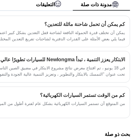
"مركز للنشاط" مستوحى من أسماك القرش
مدونة ذات صلة
التعليقات
المطرقة ، ويسلط الضوء على تناقضات الألوان
الجريئة ذات اللونين.
كم يمكن أن تحمل شاحنة مائلة للتعدين؟
يمكن أن تختلف قدرة الحمولة النافعة لشاحنة قفل التعدين بشكل كبير اعتما
فيما يلي بعض الأمثلة على القدرات الدفترية لشاحنات تفريغ التعدين المختلف
الابتكار يعزز التنمية ، تبدأ Newlongma للسيارات تطويرًا عالي الجودة
في 18 يونيو ، تم افتتاح معرض نتائج مشروع الابتكار في مضيق الصين الت
تحت عنوان "التمسك بالابتكار والتطوير ، وتعزيز التنمية عالية الجودة وال
الإنترنت وخارجه.
كم من الوقت تستمر السيارات الكهربائية؟
من المتوقع أن تستمر السيارات الكهربائية بشكل عام لفترة أطول من المركب
بحث ذو صلة