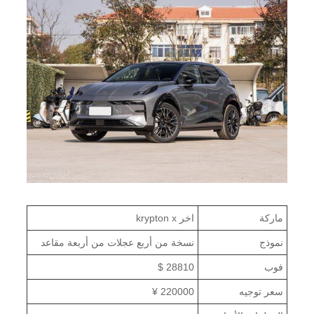
ماركة
اخر krypton x
نموذج
نسخة من أربع عجلات من أربعة مقاعد
فوب
28810 $
سعر توجيه
220000 ¥