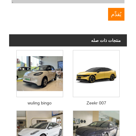
منتجات ذات صله
wuling bingo
Zeekr 007