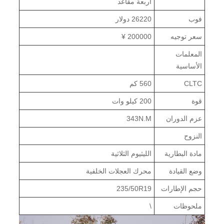
أربعة مقاعد
فوب
26220 دولار
سعر توجيه
200000 ¥
المعلمات
الأساسية
CLTC
560 كم
قوة
200 كيلو وات
عزم الدوران
343N.M
النزوح
مادة البطارية
الليثيوم الثلاثية
وضع القيادة
محرك العجلات الخلفية
حجم الإطارات
235/50R19
ملحوظات
\