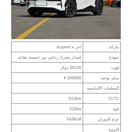
ماركة
اخر krypton x
نموذج
إصدار محرك رباعي من خمسة مقاعد
فوب
26220 دولار
سعر توجيه
200000 ¥
المعلمات الأساسية
512km
CLTC
قوة
315kw
عزم الدوران
543N.M
النزوح