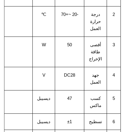
2
درجة
-
0 ~+7
2
0
℃
حرارة
العمل
3
أقصى
0
5
W
طاقة
الإخراج
4
جهد
8
DC2
V
العمل
5
كسب
7
4
ديسيبل
ماكس
6
تسطيح
1
±
ديسيبل