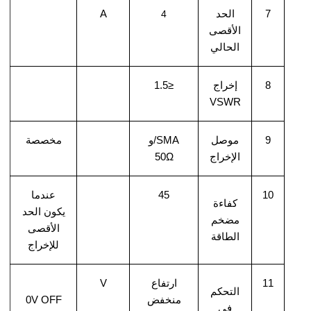
7
الحد
A
4
الأقصى
الحالي
8
إخراج
≤1.5
VSWR
9
موصل
SMA
/و
مخصصة
الإخراج
50Ω
10
45
عندما
كفاءة
يكون الحد
مضخم
الأقصى
الطاقة
للإخراج
11
ارتفاع
V
التحكم
منخفض
0V OFF
في