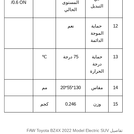
المستوى
/0.6 ON
التبديل
الحالي
12
حماية
نعم
الموجة
الدائمة
13
حماية
75 درجة
℃
درجة
الحرارة
14
مقاس
130*55*20
مم
15
وزن
0.246
كجم
تفاصيل FAW Toyota BZ4X 2022 Model Electric SUV