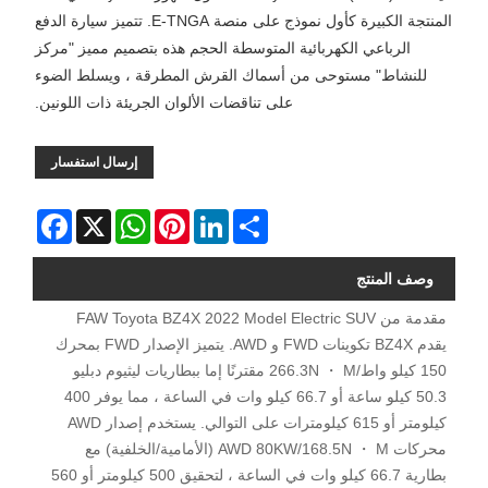
المنتجة الكبيرة كأول نموذج على منصة E-TNGA. تتميز سيارة الدفع
الرباعي الكهربائية المتوسطة الحجم هذه بتصميم مميز "مركز
للنشاط" مستوحى من أسماك القرش المطرقة ، ويسلط الضوء
على تناقضات الألوان الجريئة ذات اللونين.
إرسال استفسار
Facebook
WhatsApp
X
Pinterest
LinkedIn
Share
وصف المنتج
مقدمة من FAW Toyota BZ4X 2022 Model Electric SUV
يقدم BZ4X تكوينات FWD و AWD. يتميز الإصدار FWD بمحرك
150 كيلو واط/266.3N ・ M مقترنًا إما ببطاريات ليثيوم دبليو
50.3 كيلو ساعة أو 66.7 كيلو وات في الساعة ، مما يوفر 400
كيلومتر أو 615 كيلومترات على التوالي. يستخدم إصدار AWD
محركات AWD 80KW/168.5N ・ M (الأمامية/الخلفية) مع
بطارية 66.7 كيلو وات في الساعة ، لتحقيق 500 كيلومتر أو 560