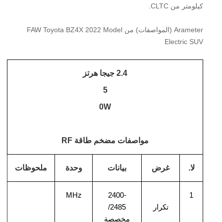
كيلومتر من CLTC.
Arameter (المواصفات) من FAW Toyota BZ4X 2022 Model
Electric SUV
2.4 جيجا هرتز
5
0W
مواصفات مضخم طاقة RF
لا.
غرض
بيانات
وحدة
ملحوظات
MHz
2400-
1
تكرار
2
485/
مخصصة