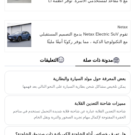
مع 6 مقاعد لمستخدمي الأسرة. توفر أنظمة Li
الرائدة التي تم تطويرها على أنظمة الكهرباء والهيكل
الممتدة الممتدة الممتازة الراحة الممتازة ، مع نطاق
شامل لـ CLTC يبلغ 1315 كيلومترًا ومدى شامل لـ
Netax
WLTC يبلغ 1100 كيلومتر. نظام القيادة الذكي الذكي
تقوم Netax Electric SuV بدمج التصميم المستقبلي
المتطور ذاتيًا - Li Ad Max وأعلى مستوى من سلامة
مع التكنولوجيا الذكية ، مما يوفر ركوبًا أنيقًا مليئًا
الجسم يحمي كل فرد من أفراد الأسرة.
بأنظمة مساعدة السائق المتقدمة. توفر التقنية
المتطورة تجربة قيادة استثنائية ، في حين أن عمر
مدونة ذات صلة
التعليقات
البطارية الخارجي الأنيق والمثير للإعجاب يضمنون أن
كل مغامرة تشعر بأنها جديدة ومثيرة.
بعض المعرفة حول مولد السيارة والبطارية
يمكن تلخيص مشاكل شحن بطارية السيارة على النحو التالي بعد فهمها
مميزات شاحنة التعدين القلابة
شاحنة التعدين القلابة عبارة عن شاحنة قلابة شديدة التحمل تستخدم في مناجم
الحفرة المفتوحة لإكمال مهام تجريد الصخور والتربة ونقل الخام.
هل تعرف خصائص أداء الشاحنة الكهربائية ذات صندوق الشاحنة؟