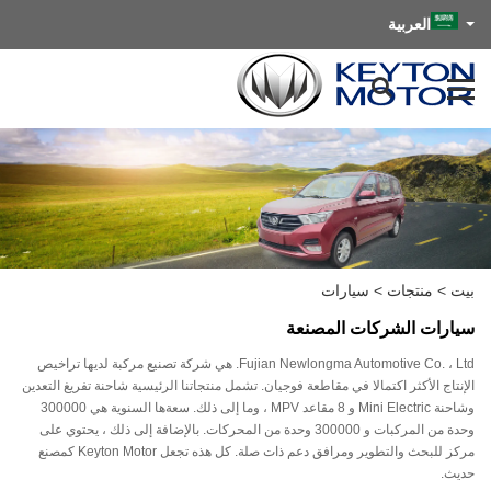
العربية
بيت
>
منتجات
>
سيارات
سيارات الشركات المصنعة
Fujian Newlongma Automotive Co. ، Ltd. هي شركة تصنيع مركبة لديها تراخيص
الإنتاج الأكثر اكتمالا في مقاطعة فوجيان. تشمل منتجاتنا الرئيسية شاحنة تفريغ التعدين
وشاحنة Mini Electric و 8 مقاعد MPV ، وما إلى ذلك. سعةها السنوية هي 300000
وحدة من المركبات و 300000 وحدة من المحركات. بالإضافة إلى ذلك ، يحتوي على
مركز للبحث والتطوير ومرافق دعم ذات صلة. كل هذه تجعل Keyton Motor كمصنع
حديث.