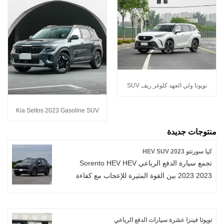
تويوتا ولي العهد كلوغر ريف SUV
Kia Seltos 2023 Gasoline SUV
منتوجات جديدة
كيا سورنتو 2023 HEV SUV
تجمع سيارة الدفع الرباعي Sorento HEV HEV
2023 2023 بين القوة المثيرة للإعجاب مع كفاءة
استهلاك الوقود المتميزة. يوفر نظامه الهجين المتقدم
2.0L أداءً قويًا مع زيادة النطاق وتقليل التأثير البيئي -
مما يمنحك أفضل ما في العالمين.
تويوتا فينزا عشرة سيارات الدفع الرباعي