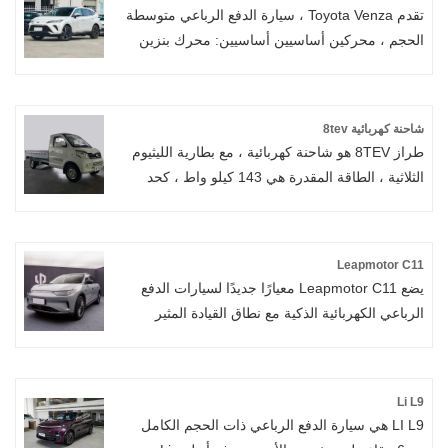
تقدم Toyota Venza ، سيارة الدفع الرباعي متوسطة
الحجم ، محركين أساسيين أساسيين: محرك بنزين
2.0 لتر ونظام هجين 2.5 لتر. إنه يتميز بتكوينين
اختياريين لجميع العجلات (AWD) عبر ستة طرز
متوفرة ، بما في ذلك الحشرات الفاخرة والمتميزة
شاحنة كهربائية 8tev
والأعلى. والجدير بالذكر أن متغير AWD 2.0L يشتمل
طراز 8TEV هو شاحنة كهربائية ، مع بطارية الليثيوم
على نظام AWD الذكي من Toyot ، مما يعزز الأداء
الثلاثية ، الطاقة المقدرة هي 143 كيلو واط ، كحد
على الطرق الوعرة على التضاريس غير المعبدة.
أقصى. سعة التحميل هي 4400 كجم. سيوفر
استهلاكها المنخفض للطاقة الكثير من الطاقة مقارنة
بسيارة البنزين. مرحبًا بك في شراء الشاحنة
Leapmotor C11
الكهربائية 8tev منا.
يضع Leapmotor C11 معيارًا جديدًا لسيارات الدفع
الرباعي الكهربائية الذكية مع نطاق القيادة المثير
للإعجاب الذي يبلغ طوله 610 كم ، وتسارع سريع من
0 إلى 100 كم/ساعة من 4.5 ثانية ، والداخلية
الفاخرة المزودة بشاشة ثلاثية الشاشة لتجربة قيادة
Li L9
ذكية وممتعة تلتقط جوهر السفر في المستقبل.
LI L9 هي سيارة الدفع الرباعي ذات الحجم الكامل