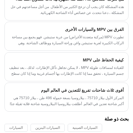
هذه المشكلة كان يجب أن تزعج الكثير من الأطفال. من أجل مساعدتهم في حل
المشكلة ، دعنا نتحدث عن خصائص أداء الشاحنة الكهربائية.
الفرق بين MPV والسيارات الأخرى
تطورت MPV (مركبة متعددة الأغراض) من عربة ستيشن. فهو يجمع بين مساحة
الركاب الكبيرة لعربة ستيشن واغن وراحة السيارة ووظائف الشاحنة. وهي
بشكل عام عبارة عن هيكل من صندوقين ويمكن أن تتسع لـ7-8 أشخاص.
بالمعنى الدقيق للكلمة ، MPV هو نموذج سيارة يستهدف بشكل أساسي
كيفية الحفاظ على MPV
المستخدمين المنزليين ، وسيارات الركاب التي يتم تحويلها من شاحنات تجارية
وتستهدف عملاء المجموعة لا يمكن اعتبارها حقيقية MPVs: مساحة MPV أكبر
للقيادة لمسافات طويلة MPV ، لا يمكن تجاهل تآكل الإطارات. لذلك ، بعد تنظيف
نسبيًا من السيارات من نفس الإزاحة ، وهناك أيضًا مواصفات بالحجم ، لكنها
جسم السيارة ، تحقق مما إذا كانت الإطارات بها أجسام غريبة وما إذا كان سطح
ليست رقيقة مثل السيارات. أصبحت الأسعار والمركبات ذات الأغراض المتعددة
الإطار والجوانب تالفة.
من نوع MPV نوعًا جديدًا من استهلاك السيارات العائلية ، وستؤدي هذه الزيادة في
أقوى ثلاث شاحنات تفريغ للتعدين في العالم اليوم
الاستهلاك المنزلي إلى تسريع دخول MPV إلى سوق السيارات العائلية بشكل
كبير ، وأصبحت مشتريات السيارات العائلية محورًا جديدًا لشراء السيارات في
المركز الأول بيلاز 75710 ، بيلاروسيا بسعة حمولة 496 طن ، بيلاز 75710 هي
سوق السيارات متعددة الأغراض.
أكبر شاحنة تعدين في العالم. أطلقت بيلاروسيا البيلاروسية شاحنة قلابة ثقيلة جدًا
في أكتوبر 2013 بناءً على طلب شركة تعدين روسية. من المقرر طرح شاحنة
Belaz 75710 للبيع في عام 2014. يبلغ طول الشاحنة 20.6 مترًا وارتفاعها 8.26
بحث ذو صلة
مترًا وعرضها 9.87 مترًا. الوزن الفارغ للمركبة 360 طن. يحتوي Belaz 75710
على ثمانية إطارات تعمل بالهواء المضغوط كبيرة الحجم من طراز ميشلان
السيارات الصينية
السيارات البنزين
السيارات